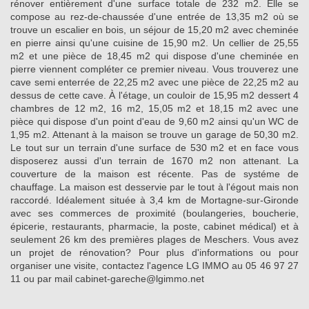
rénover entièrement d'une surface totale de 232 m2. Elle se
compose au rez-de-chaussée d'une entrée de 13,35 m2 où se
trouve un escalier en bois, un séjour de 15,20 m2 avec cheminée
en pierre ainsi qu'une cuisine de 15,90 m2. Un cellier de 25,55
m2 et une pièce de 18,45 m2 qui dispose d'une cheminée en
pierre viennent compléter ce premier niveau. Vous trouverez une
cave semi enterrée de 22,25 m2 avec une pièce de 22,25 m2 au
dessus de cette cave. À l'étage, un couloir de 15,95 m2 dessert 4
chambres de 12 m2, 16 m2, 15,05 m2 et 18,15 m2 avec une
pièce qui dispose d'un point d'eau de 9,60 m2 ainsi qu'un WC de
1,95 m2. Attenant à la maison se trouve un garage de 50,30 m2.
Le tout sur un terrain d'une surface de 530 m2 et en face vous
disposerez aussi d'un terrain de 1670 m2 non attenant. La
couverture de la maison est récente. Pas de systéme de
chauffage. La maison est desservie par le tout à l'égout mais non
raccordé. Idéalement située à 3,4 km de Mortagne-sur-Gironde
avec ses commerces de proximité (boulangeries, boucherie,
épicerie, restaurants, pharmacie, la poste, cabinet médical) et à
seulement 26 km des premières plages de Meschers. Vous avez
un projet de rénovation? Pour plus d'informations ou pour
organiser une visite, contactez l'agence LG IMMO au 05 46 97 27
11 ou par mail cabinet-gareche@lgimmo.net