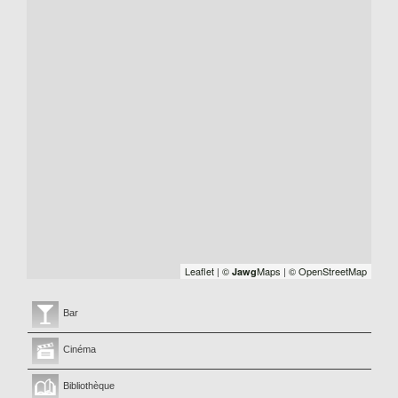
Leaflet
|
©
Maps
|
© OpenStreetMap
Jawg
Bar
Cinéma
Bibliothèque