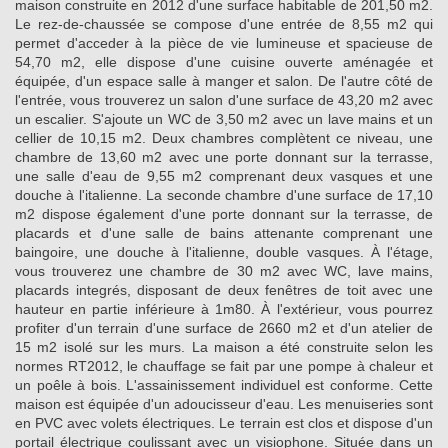
maison construite en 2012 d'une surface habitable de 201,50 m2.
Le rez-de-chaussée se compose d'une entrée de 8,55 m2 qui
permet d'acceder à la pièce de vie lumineuse et spacieuse de
54,70 m2, elle dispose d'une cuisine ouverte aménagée et
équipée, d'un espace salle à manger et salon. De l'autre côté de
l'entrée, vous trouverez un salon d'une surface de 43,20 m2 avec
un escalier. S'ajoute un WC de 3,50 m2 avec un lave mains et un
cellier de 10,15 m2. Deux chambres complètent ce niveau, une
chambre de 13,60 m2 avec une porte donnant sur la terrasse,
une salle d'eau de 9,55 m2 comprenant deux vasques et une
douche à l'italienne. La seconde chambre d'une surface de 17,10
m2 dispose également d'une porte donnant sur la terrasse, de
placards et d'une salle de bains attenante comprenant une
baingoire, une douche à l'italienne, double vasques. À l'étage,
vous trouverez une chambre de 30 m2 avec WC, lave mains,
placards integrés, disposant de deux fenêtres de toit avec une
hauteur en partie inférieure à 1m80. À l'extérieur, vous pourrez
profiter d'un terrain d'une surface de 2660 m2 et d'un atelier de
15 m2 isolé sur les murs. La maison a été construite selon les
normes RT2012, le chauffage se fait par une pompe à chaleur et
un poêle à bois. L'assainissement individuel est conforme. Cette
maison est équipée d'un adoucisseur d'eau. Les menuiseries sont
en PVC avec volets électriques. Le terrain est clos et dispose d'un
portail électrique coulissant avec un visiophone. Située dans un