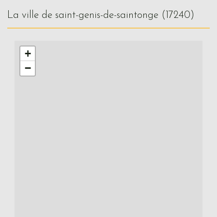
la ville de saint-genis-de-saintonge (17240)
+
−