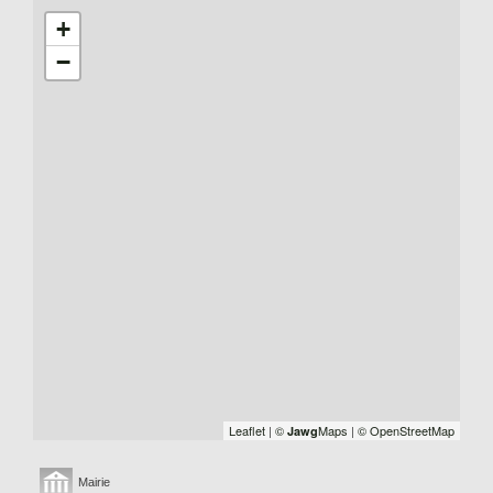
+
−
Leaflet
|
©
Maps
|
© OpenStreetMap
Jawg
Mairie