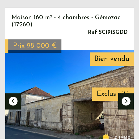
Maison 160 m² - 4 chambres - Gémozac
(17260)
Ref SC191SGDD
Prix
98 000
€
Bien vendu
Exclusivité