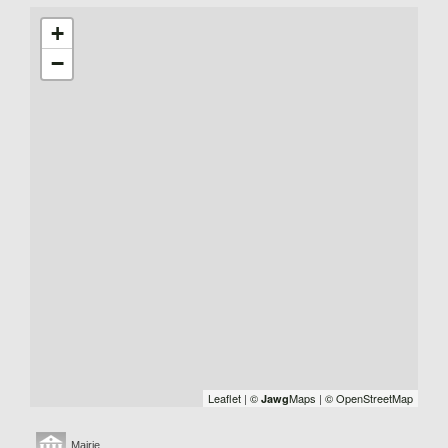
+
−
Leaflet
|
©
Maps
|
© OpenStreetMap
Jawg
Mairie