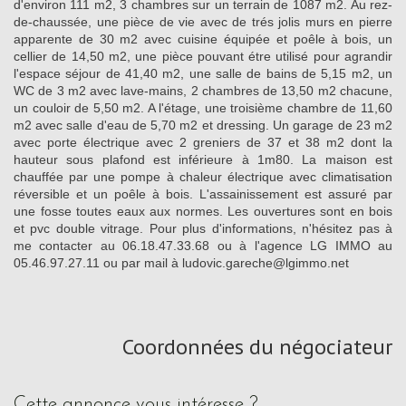
d'environ 111 m2, 3 chambres sur un terrain de 1087 m2. Au rez-
de-chaussée, une pièce de vie avec de trés jolis murs en pierre
apparente de 30 m2 avec cuisine équipée et poêle à bois, un
cellier de 14,50 m2, une pièce pouvant étre utilisé pour agrandir
l'espace séjour de 41,40 m2, une salle de bains de 5,15 m2, un
WC de 3 m2 avec lave-mains, 2 chambres de 13,50 m2 chacune,
un couloir de 5,50 m2. A l'étage, une troisième chambre de 11,60
m2 avec salle d'eau de 5,70 m2 et dressing. Un garage de 23 m2
avec porte électrique avec 2 greniers de 37 et 38 m2 dont la
hauteur sous plafond est inférieure à 1m80. La maison est
chauffée par une pompe à chaleur électrique avec climatisation
réversible et un poêle à bois. L'assainissement est assuré par
une fosse toutes eaux aux normes. Les ouvertures sont en bois
et pvc double vitrage. Pour plus d'informations, n'hésitez pas à
me contacter au 06.18.47.33.68 ou à l'agence LG IMMO au
05.46.97.27.11 ou par mail à ludovic.gareche@lgimmo.net
Coordonnées du négociateur
cette annonce vous intéresse ?