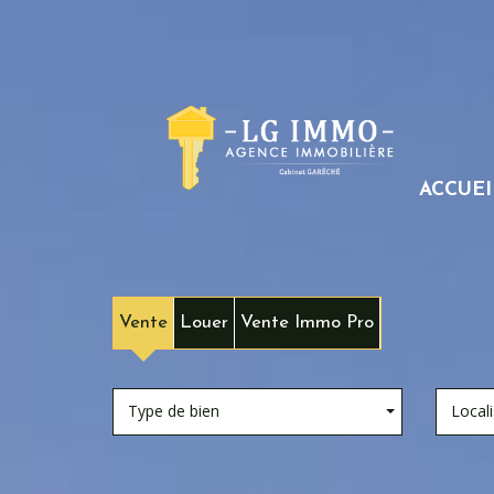
ACCUEI
Vente
Louer
Vente Immo Pro
Type de bien
Locali