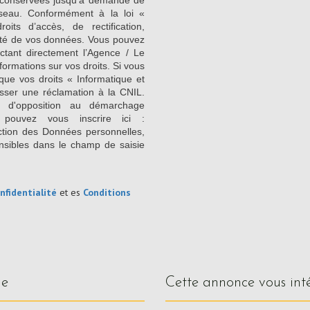
nt conservées jusqu'à demande de
seau. Conformément à la loi «
its d’accès, de rectification,
ilité de vos données. Vous pouvez
ctant directement l’Agence / Le
formations sur vos droits. Si vous
que vos droits « Informatique et
sser une réclamation à la CNIL.
e d'opposition au démarchage
 pouvez vous inscrire ici :
ction des Données personnelles,
nsibles dans le champ de saisie
nfidentialité
et es
Conditions
ue
cette annonce vous int