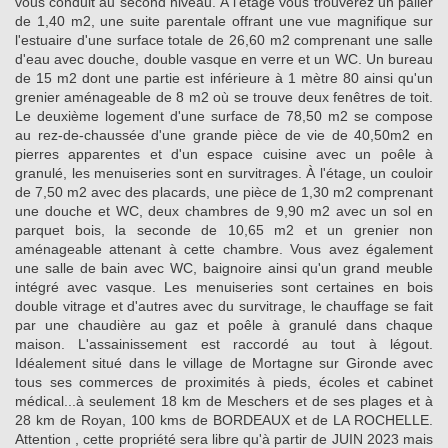
vous conduit au second niveau. À l'étage vous trouverez un palier
de 1,40 m2, une suite parentale offrant une vue magnifique sur
l'estuaire d'une surface totale de 26,60 m2 comprenant une salle
d'eau avec douche, double vasque en verre et un WC. Un bureau
de 15 m2 dont une partie est inférieure à 1 mètre 80 ainsi qu'un
grenier aménageable de 8 m2 où se trouve deux fenêtres de toit.
Le deuxième logement d'une surface de 78,50 m2 se compose
au rez-de-chaussée d'une grande pièce de vie de 40,50m2 en
pierres apparentes et d'un espace cuisine avec un poêle à
granulé, les menuiseries sont en survitrages. À l'étage, un couloir
de 7,50 m2 avec des placards, une pièce de 1,30 m2 comprenant
une douche et WC, deux chambres de 9,90 m2 avec un sol en
parquet bois, la seconde de 10,65 m2 et un grenier non
aménageable attenant à cette chambre. Vous avez également
une salle de bain avec WC, baignoire ainsi qu'un grand meuble
intégré avec vasque. Les menuiseries sont certaines en bois
double vitrage et d'autres avec du survitrage, le chauffage se fait
par une chaudière au gaz et poêle à granulé dans chaque
maison. L'assainissement est raccordé au tout à légout.
Idéalement situé dans le village de Mortagne sur Gironde avec
tous ses commerces de proximités à pieds, écoles et cabinet
médical...à seulement 18 km de Meschers et de ses plages et à
28 km de Royan, 100 kms de BORDEAUX et de LA ROCHELLE.
Attention , cette propriété sera libre qu'à partir de JUIN 2023 mais