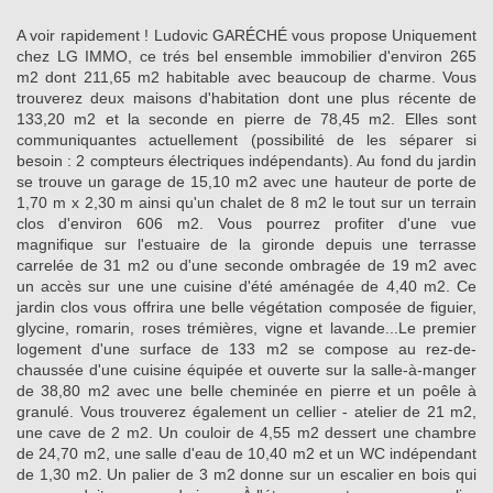
A voir rapidement ! Ludovic GARÉCHÉ vous propose Uniquement
chez LG IMMO, ce trés bel ensemble immobilier d'environ 265
m2 dont 211,65 m2 habitable avec beaucoup de charme. Vous
trouverez deux maisons d'habitation dont une plus récente de
133,20 m2 et la seconde en pierre de 78,45 m2. Elles sont
communiquantes actuellement (possibilité de les séparer si
besoin : 2 compteurs électriques indépendants). Au fond du jardin
se trouve un garage de 15,10 m2 avec une hauteur de porte de
1,70 m x 2,30 m ainsi qu'un chalet de 8 m2 le tout sur un terrain
clos d'environ 606 m2. Vous pourrez profiter d'une vue
magnifique sur l'estuaire de la gironde depuis une terrasse
carrelée de 31 m2 ou d'une seconde ombragée de 19 m2 avec
un accès sur une une cuisine d'été aménagée de 4,40 m2. Ce
jardin clos vous offrira une belle végétation composée de figuier,
glycine, romarin, roses trémières, vigne et lavande...Le premier
logement d'une surface de 133 m2 se compose au rez-de-
chaussée d'une cuisine équipée et ouverte sur la salle-à-manger
de 38,80 m2 avec une belle cheminée en pierre et un poêle à
granulé. Vous trouverez également un cellier - atelier de 21 m2,
une cave de 2 m2. Un couloir de 4,55 m2 dessert une chambre
de 24,70 m2, une salle d'eau de 10,40 m2 et un WC indépendant
de 1,30 m2. Un palier de 3 m2 donne sur un escalier en bois qui