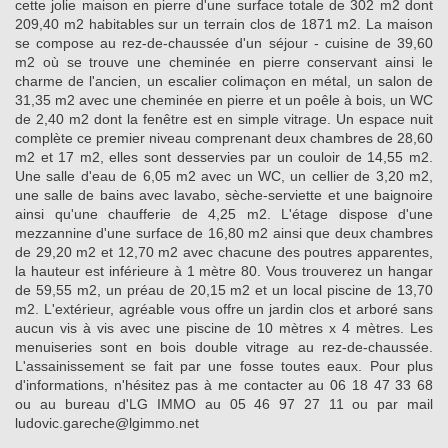
cette jolie maison en pierre d'une surface totale de 302 m2 dont
209,40 m2 habitables sur un terrain clos de 1871 m2. La maison
se compose au rez-de-chaussée d'un séjour - cuisine de 39,60
m2 où se trouve une cheminée en pierre conservant ainsi le
charme de l'ancien, un escalier colimaçon en métal, un salon de
31,35 m2 avec une cheminée en pierre et un poêle à bois, un WC
de 2,40 m2 dont la fenêtre est en simple vitrage. Un espace nuit
complète ce premier niveau comprenant deux chambres de 28,60
m2 et 17 m2, elles sont desservies par un couloir de 14,55 m2.
Une salle d'eau de 6,05 m2 avec un WC, un cellier de 3,20 m2,
une salle de bains avec lavabo, sèche-serviette et une baignoire
ainsi qu'une chaufferie de 4,25 m2. L'étage dispose d'une
mezzannine d'une surface de 16,80 m2 ainsi que deux chambres
de 29,20 m2 et 12,70 m2 avec chacune des poutres apparentes,
la hauteur est inférieure à 1 mètre 80. Vous trouverez un hangar
de 59,55 m2, un préau de 20,15 m2 et un local piscine de 13,70
m2. L'extérieur, agréable vous offre un jardin clos et arboré sans
aucun vis à vis avec une piscine de 10 mètres x 4 mètres. Les
menuiseries sont en bois double vitrage au rez-de-chaussée.
L'assainissement se fait par une fosse toutes eaux. Pour plus
d'informations, n'hésitez pas à me contacter au 06 18 47 33 68
ou au bureau d'LG IMMO au 05 46 97 27 11 ou par mail
ludovic.gareche@lgimmo.net