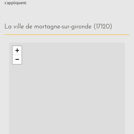
s'appliquent.
la ville de mortagne-sur-gironde (17120)
+
−