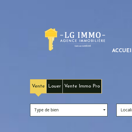
ACCUEI
Vente
Louer
Vente Immo Pro
Type de bien
Locali