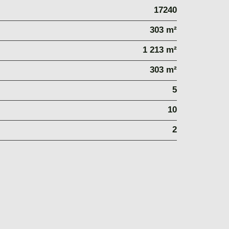
17240
303 m²
1 213 m²
303 m²
5
10
2