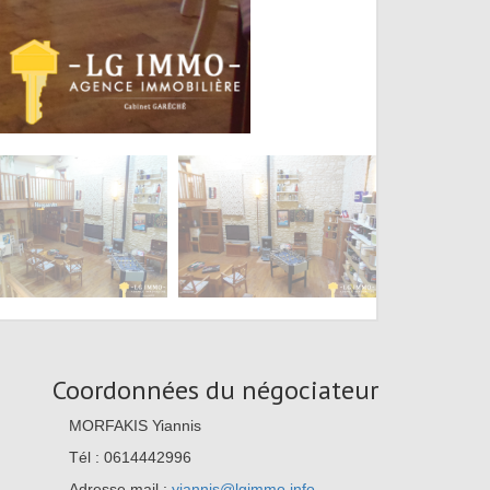
Coordonnées du négociateur
MORFAKIS Yiannis
Tél : 0614442996
Adresse mail :
yiannis@lgimmo.info