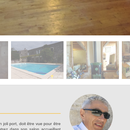
joli port, doit être vue pour être
trez dans son salon accueillant