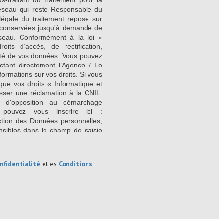
-traitant du traitement pour la
Réseau qui reste Responsable du
égale du traitement repose sur
nt conservées jusqu'à demande de
seau. Conformément à la loi «
its d’accès, de rectification,
ilité de vos données. Vous pouvez
ctant directement l’Agence / Le
formations sur vos droits. Si vous
que vos droits « Informatique et
sser une réclamation à la CNIL.
e d'opposition au démarchage
 pouvez vous inscrire ici :
ction des Données personnelles,
nsibles dans le champ de saisie
nfidentialité
et es
Conditions