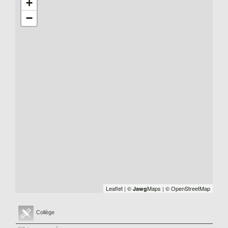
+
−
Leaflet
|
©
Maps
|
© OpenStreetMap
Jawg
Collège