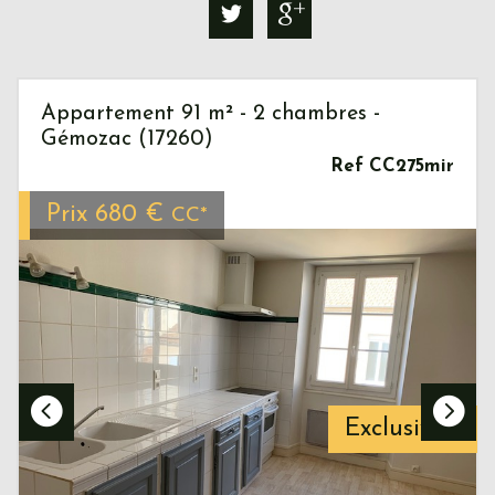
Appartement 91 m² - 2 chambres -
Gémozac (17260)
Ref CC275mir
Prix
680 €
CC*
Exclusivité
Bien loué