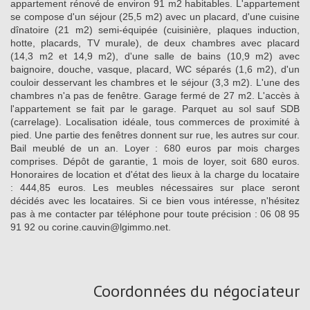
appartement rénové de environ 91 m2 habitables. L'appartement
se compose d'un séjour (25,5 m2) avec un placard, d'une cuisine
dînatoire (21 m2) semi-équipée (cuisinière, plaques induction,
hotte, placards, TV murale), de deux chambres avec placard
(14,3 m2 et 14,9 m2), d'une salle de bains (10,9 m2) avec
baignoire, douche, vasque, placard, WC séparés (1,6 m2), d'un
couloir desservant les chambres et le séjour (3,3 m2). L'une des
chambres n'a pas de fenêtre. Garage fermé de 27 m2. L'accès à
l'appartement se fait par le garage. Parquet au sol sauf SDB
(carrelage). Localisation idéale, tous commerces de proximité à
pied. Une partie des fenêtres donnent sur rue, les autres sur cour.
Bail meublé de un an. Loyer : 680 euros par mois charges
comprises. Dépôt de garantie, 1 mois de loyer, soit 680 euros.
Honoraires de location et d'état des lieux à la charge du locataire
: 444,85 euros. Les meubles nécessaires sur place seront
décidés avec les locataires. Si ce bien vous intéresse, n'hésitez
pas à me contacter par téléphone pour toute précision : 06 08 95
91 92 ou corine.cauvin@lgimmo.net.
Coordonnées du négociateur