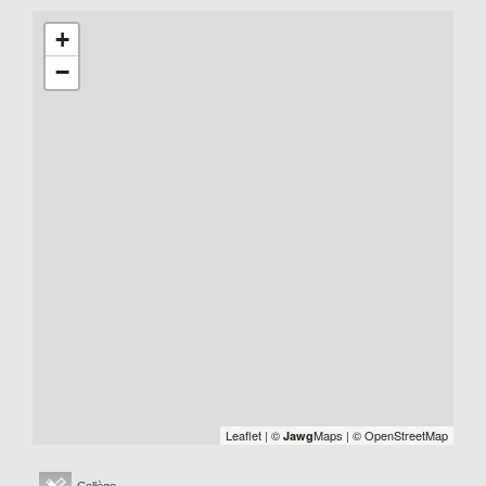
+
−
Leaflet
|
©
Maps
|
© OpenStreetMap
Jawg