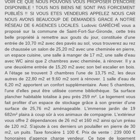
VOIR CE QUE NOUS POUVONS VOUS PROPOSER D'ENCORE
DISPONIBLE ! TOUS NOS BIENS NE SONT PAS FORCEMENT
PUBLIÉS !! SI VOUS ETES VENDEURS APPELEZ NOUS CAR
NOUS AVONS BEAUCOUP DE DEMANDES GRACE A NOTRE
RÉSEAU DE 6 AGENCES LOCALES. Ludovic GARÉCHÉ vous a
proposé sur la commune de Saint-Fort-Sur-Gironde, cette trés
belle propriété à remettre aux gouts du jour, constituée d'une
entrée de 10,70 m2 avec des pavés au sol, vous trouverez au rez
de chaussée un salon de 25,20 m2 avec une cheminée en pierre,
un espace cuisine, une salle à manger de 17 m2, une salle d'eau
avec WC ainsi que 2 chambres avec cheminée, à rénover. Il y a
une deuxième entrée de 15,20 m2 avec son bel escalier en bois.
A l'étage se trouvent 3 chambres l'une de 13,75 m2, les deux
autres de 22,80 m2 et 9,60 m2 sont à rénover. 1 salle d'eau de
6,20 m2 apportent un confort supplémentaire. Avec 5 chambres,
l'une d'elles peut être utilisée comme bibliothèque. Sa surface
plancher habitable totalise à peu près 259 m². Le logement vous
fait profiter d'un espace de stockage grâce à son grenier d'une
surface de 25,76 m2 aménageable. L'immense jardin de 19
682m² plaira à coup sûr à vos animaux de compagnie. L'extérieur
vous offre 2 dépendances de 26 m2 et 160 m2 ainsi qu'un préau
de 120 m2. S'ajoute à ces derniers un poulailler en pierre de 30
m2, un puits. Taxe foncière 1 100 €. Prix de vente : 239 000 €
honoraires d'agence charge vendeur. Ce type de logement