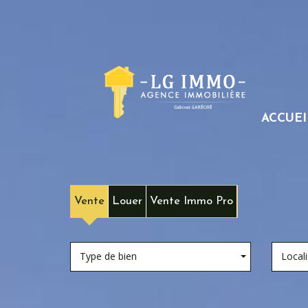
ACCUEI
Vente
Louer
Vente Immo Pro
Type de bien
Locali