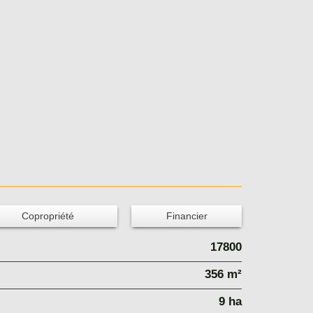
Copropriété
Financier
17800
356 m²
9 ha