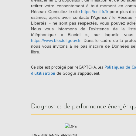
d’effacement, d’opposition, de limitation et de portab
retirer votre consentement à tout moment en conta
Réseau. Consultez le site
https://cnil.fr/fr
pour plus d’in
estimez, après avoir contacté l'Agence / le Réseau, 
Libertés » ne sont pas respectés, vous pouvez adre
Nous vous informons de l’existence de la list
téléphonique « Bloctel », sur laquelle vous
https://www.bloctel.gouv.fr
. Dans le cadre de la prote
nous vous invitons à ne pas inscrire de Données se
libre.
Ce site est protégé par reCAPTCHA, les
Politiques de Co
d'utilisation
de Google s'appliquent.
diagnostics de performance énergétiq
DPE ANCIENNE VERSION