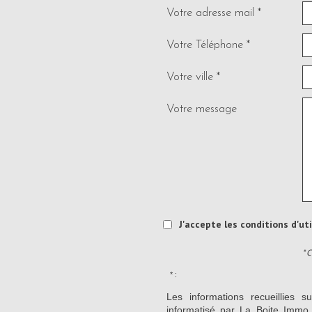
Votre adresse mail *
Votre Téléphone *
Votre ville *
Votre message
J'accepte les conditions d'ut
* 
* :
Les informations recueillies s
informatisé par La Boite Immo 