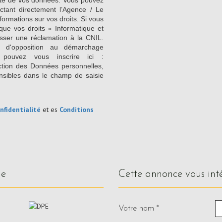
ilité de vos données. Vous pouvez
ctant directement l’Agence / Le
formations sur vos droits. Si vous
que vos droits « Informatique et
sser une réclamation à la CNIL.
e d'opposition au démarchage
 pouvez vous inscrire ici :
ction des Données personnelles,
nsibles dans le champ de saisie
nfidentialité
et es
Conditions
ue
cette annonce vous int
Votre nom *