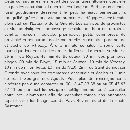
Cette commune est en retrait des communes littorales dont elle
n'a pas les contraintes. Le terrain est longé au Sud par un chemin
rural goudronnée desservant le petit hameau, permettant la
tranquilité, grâce à une vue panoramique et dégagée avec façade
plein sud sur l'Estuaire de la Gironde.Les services de proximités
et site touristiques : ramassage scolaire au bout du terrain à
vendre, maison médicale, pharmacie, petits commerces de
proximité et restaurant, ecole maternelle et primaire, parc nature
et pêche de Vitrezay. À une minute se situe la route verte
touristique longeant la rive droite du fleuve. Le terrain se situe à
35 min de Royan, 45 min de Bordeaux, 30 min des premières
plages, 20 min de Blaye, 15 min de Jonzac, 10 min de Vitrezay,
10 min de mirambeau, 10 min de l'A10, 2min de Saint Bonnet sur
Gironde avec tous les commerces essentiels et écoles et 1 min
de Saint Georges des Agouts. Pour plus de renseignements
n'hésitez pas à me contacter au 06 18 47 33 68 ou au 05 47 97
27 11 ou par mail ludovic.gareche@lgimmo.net ou à consulter
notre site lgimmo.net afin de consulter toutes nos annonces
réparties sur les 5 agences du Pays Royannais et de la Haute
Saintonge.