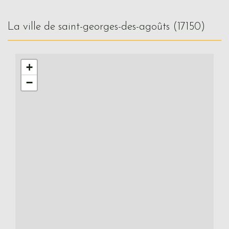
la ville de saint-georges-des-agoûts (17150)
+
−