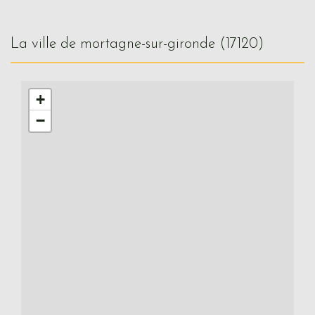
la ville de mortagne-sur-gironde (17120)
+
−