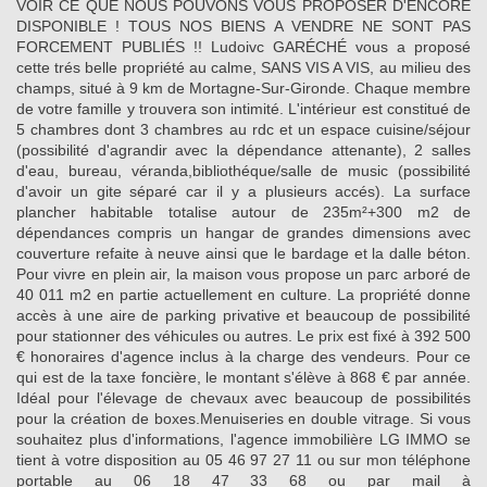
VOIR CE QUE NOUS POUVONS VOUS PROPOSER D'ENCORE
DISPONIBLE ! TOUS NOS BIENS A VENDRE NE SONT PAS
FORCEMENT PUBLIÉS !! Ludoivc GARÉCHÉ vous a proposé
cette trés belle propriété au calme, SANS VIS A VIS, au milieu des
champs, situé à 9 km de Mortagne-Sur-Gironde. Chaque membre
de votre famille y trouvera son intimité. L'intérieur est constitué de
5 chambres dont 3 chambres au rdc et un espace cuisine/séjour
(possibilité d'agrandir avec la dépendance attenante), 2 salles
d'eau, bureau, véranda,bibliothéque/salle de music (possibilité
d'avoir un gite séparé car il y a plusieurs accés). La surface
plancher habitable totalise autour de 235m²+300 m2 de
dépendances compris un hangar de grandes dimensions avec
couverture refaite à neuve ainsi que le bardage et la dalle béton.
Pour vivre en plein air, la maison vous propose un parc arboré de
40 011 m2 en partie actuellement en culture. La propriété donne
accès à une aire de parking privative et beaucoup de possibilité
pour stationner des véhicules ou autres. Le prix est fixé à 392 500
€ honoraires d'agence inclus à la charge des vendeurs. Pour ce
qui est de la taxe foncière, le montant s'élève à 868 € par année.
Idéal pour l'élevage de chevaux avec beaucoup de possibilités
pour la création de boxes.Menuiseries en double vitrage. Si vous
souhaitez plus d'informations, l'agence immobilière LG IMMO se
tient à votre disposition au 05 46 97 27 11 ou sur mon téléphone
portable au 06 18 47 33 68 ou par mail à