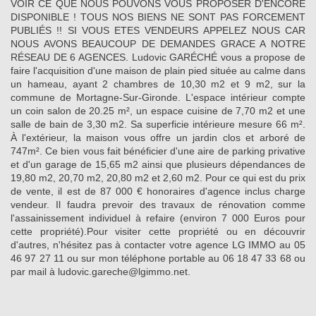
VOIR CE QUE NOUS POUVONS VOUS PROPOSER D'ENCORE
DISPONIBLE ! TOUS NOS BIENS NE SONT PAS FORCEMENT
PUBLIÉS !! SI VOUS ETES VENDEURS APPELEZ NOUS CAR
NOUS AVONS BEAUCOUP DE DEMANDES GRACE A NOTRE
RÉSEAU DE 6 AGENCES. Ludovic GARÉCHÉ vous a propose de
faire l'acquisition d'une maison de plain pied située au calme dans
un hameau, ayant 2 chambres de 10,30 m2 et 9 m2, sur la
commune de Mortagne-Sur-Gironde. L'espace intérieur compte
un coin salon de 20.25 m², un espace cuisine de 7,70 m2 et une
salle de bain de 3,30 m2. Sa superficie intérieure mesure 66 m².
À l'extérieur, la maison vous offre un jardin clos et arboré de
747m². Ce bien vous fait bénéficier d'une aire de parking privative
et d'un garage de 15,65 m2 ainsi que plusieurs dépendances de
19,80 m2, 20,70 m2, 20,80 m2 et 2,60 m2. Pour ce qui est du prix
de vente, il est de 87 000 € honoraires d'agence inclus charge
vendeur. Il faudra prevoir des travaux de rénovation comme
l'assainissement individuel à refaire (environ 7 000 Euros pour
cette propriété).Pour visiter cette propriété ou en découvrir
d'autres, n'hésitez pas à contacter votre agence LG IMMO au 05
46 97 27 11 ou sur mon téléphone portable au 06 18 47 33 68 ou
par mail à ludovic.gareche@lgimmo.net.