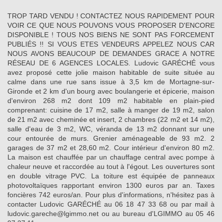
TROP TARD VENDU ! CONTACTEZ NOUS RAPIDEMENT POUR
VOIR CE QUE NOUS POUVONS VOUS PROPOSER D'ENCORE
DISPONIBLE ! TOUS NOS BIENS NE SONT PAS FORCEMENT
PUBLIÉS !! SI VOUS ETES VENDEURS APPELEZ NOUS CAR
NOUS AVONS BEAUCOUP DE DEMANDES GRACE A NOTRE
RÉSEAU DE 6 AGENCES LOCALES. Ludovic GARÉCHÉ vous
avez proposé cette jolie maison habitable de suite située au
calme dans une rue sans issue à 3,5 km de Mortagne-sur-
Gironde et 2 km d'un bourg avec boulangerie et épicerie, maison
d'environ 268 m2 dont 109 m2 habitable en plain-pied
comprenant: cuisine de 17 m2, salle à manger de 19 m2, salon
de 21 m2 avec cheminée et insert, 2 chambres (22 m2 et 14 m2),
salle d'eau de 3 m2, WC, véranda de 13 m2 donnant sur une
cour entourée de murs. Grenier aménageable de 93 m2. 2
garages de 37 m2 et 28,60 m2. Cour intérieur d'environ 80 m2.
La maison est chauffée par un chauffage central avec pompe à
chaleur neuve et raccordée au tout à l'égout. Les ouvertures sont
en double vitrage PVC. La toiture est équipée de panneaux
photovoltaïques rapportant environ 1300 euros par an. Taxes
foncières 742 euros/an. Pour plus d'informations, n'hésitez pas à
contacter Ludovic GARÉCHÉ au 06 18 47 33 68 ou par mail à
ludovic.gareche@lgimmo.net ou au bureau d'LGIMMO au 05 46