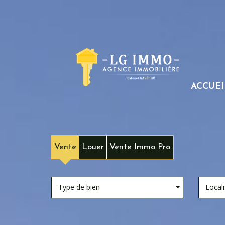
ACCUEI
Vente
Louer
Vente Immo Pro
Type de bien
Locali