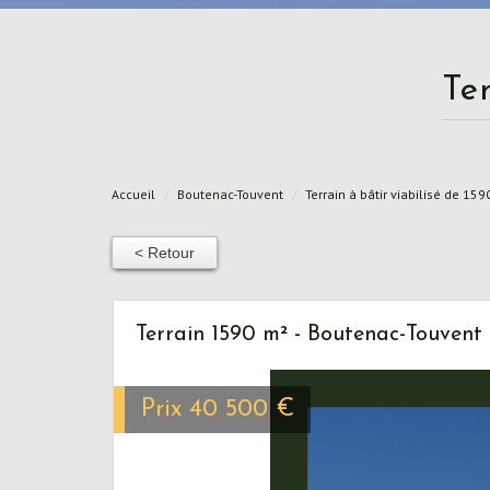
T
Accueil
Boutenac-Touvent
Terrain à bâtir viabilisé de 15
< Retour
Terrain 1590 m² - Boutenac-Touvent 
Prix
40 500
€