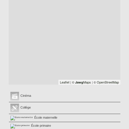
Leaflet
|
©
Maps
|
© OpenStreetMap
Jawg
Cinéma
Collège
École maternelle
École primaire