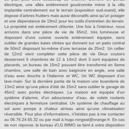
électrique, une allée entièrement goudronnée mène à la villa
implantée centralement sur le terrain (exposition sud-ouest), elle
dispose d’arbres fruitiers mais aussi décoratifs ainsi qu’un potager
et une dépendance de 19m2 pour les outils d’entretien du terrain.
La propriété est entièrement clôturée. Une fois à l’intérieur, nous
arrivons dans une pièce de vie de 65m2, très lumineuse et
disposant d’une cuisine ouverte entièrement équipée, sans
oublier de grandes baies vitrées qui donnent sur un patio central
de 50m2 disposant lui-même d’une terrasse de 25m2. Un cellier
de 12m2 vient compléter cette pièce de vie Deux couloirs
desservent 5 chambres de 12 à 14m2 dont 3 sont équipées de
placards, un bureau de 15m2 pouvant être transformé en 6eme
chambre, une salle de bain avec baignoire en angle, une salle
d’eau avec douche à l’italienne et WC, Un WC disposant d’un
lave-main. Sur la dernière partie de la maison une buanderie de
13m2 ainsi qu’une pièce d’été de 15m2 sans oublier le garage de
45m2 avec portes électriques. La maison est équipée d’un
système d’alarme, d’un adoucisseur d’eau, de volets roulants
électriques à fermeture centralisé. Un système de chauffage au
sol avec pompe à chaleur air/eau ainsi qu’une climatisation
réversible. Pour plus d'informations, n'hésitez pas à me contacter
au 06.76.24.65.32 ou par mail à hugo.rongeat@orange.fr. En cas
de non réponse, le bureau d'LG IMMO se tient à votre disposition