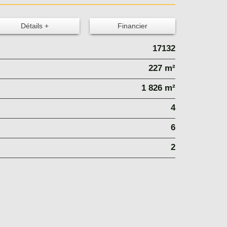
Détails +
Financier
17132
227 m²
1 826 m²
4
6
2