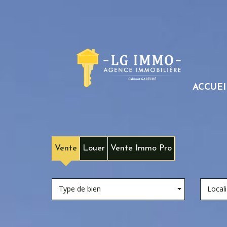
ACCUEI
Vente
Louer
Vente Immo Pro
Type de bien
Locali