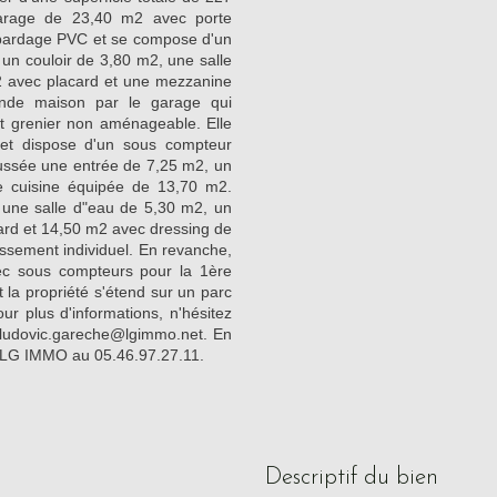
rage de 23,40 m2 avec porte
 bardage PVC et se compose d'un
un couloir de 3,80 m2, une salle
 avec placard et une mezzanine
nde maison par le garage qui
 grenier non aménageable. Elle
e et dispose d'un sous compteur
ussée une entrée de 7,25 m2, un
e cuisine équipée de 13,70 m2.
 une salle d"eau de 5,30 m2, un
rd et 14,50 m2 avec dressing de
ssement individuel. En revanche,
ec sous compteurs pour la 1ère
 la propriété s'étend sur un parc
ur plus d'informations, n'hésitez
 ludovic.gareche@lgimmo.net. En
u LG IMMO au 05.46.97.27.11.
descriptif du bien