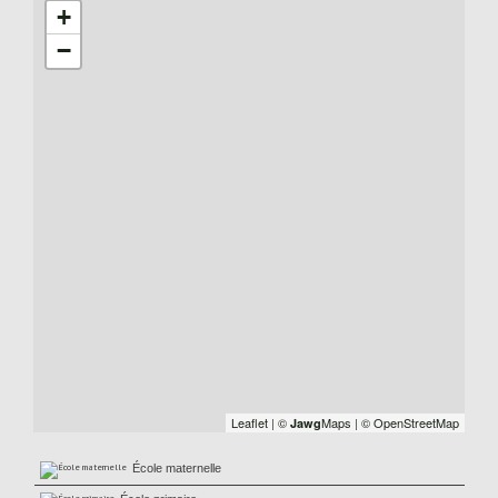
+
−
Leaflet
|
©
Maps
|
© OpenStreetMap
Jawg
École maternelle