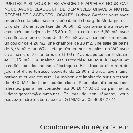
PUBLIÉS !! SI VOUS ETES VENDEURS APPELEZ NOUS CAR
NOUS AVONS BEAUCOUP DE DEMANDES GRACE A NOTRE
RÉSEAU DE 6 AGENCES LOCALES. Ludovic Garéché vous avez
proposé cette jolie maison située dans le bourg de Mortagne-sur-
Gironde, d'une superficie de 96,50 m2 comprenant au rez-de-
chaussée un séjour de 25,80 m2, un cellier de 6,60 m2 avec
chauffe-eau, une cuisine de 14,40 m2 avec cheminée en brique,
un couloir de 4,20 m2, une chambre de 13 m2, une salle de bains
de 5,75 m2 et un WC. L'étage s'ouvre sur un palier, un WC avec
lave mains, et 2 chambres de 11,60 m2 avec aperçu sur l'estuaire
et 11,15 m2. La maison est raccordée au tout à l'égout et
chauffée par des radiants électriques. Elle dispose d'un abri de
jardin et d'une terrasse couverte de 12,80 m2 avec lave mains,
barbecue et vue estuaire. La maison est implantée sur un terrain
de 483 M2 dont une partie close. Pour plus d'informations,
n'hésitez pas à me contacter au 06.18.47.33.68 ou par mail à
ludovic.gareche@lgimmo.net. En cas de non réponse, vous
pouvez joindre les bureaux de LG IMMO au 05.46.97.27.11
Coordonnées du négociateur