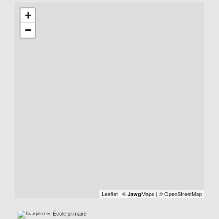
+
−
Leaflet
|
©
Maps
|
© OpenStreetMap
Jawg
École primaire