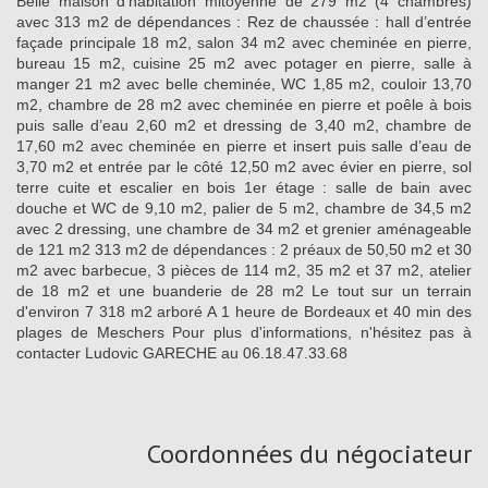
Belle maison d’habitation mitoyenne de 279 m2 (4 chambres)
avec 313 m2 de dépendances : Rez de chaussée : hall d’entrée
façade principale 18 m2, salon 34 m2 avec cheminée en pierre,
bureau 15 m2, cuisine 25 m2 avec potager en pierre, salle à
manger 21 m2 avec belle cheminée, WC 1,85 m2, couloir 13,70
m2, chambre de 28 m2 avec cheminée en pierre et poêle à bois
puis salle d’eau 2,60 m2 et dressing de 3,40 m2, chambre de
17,60 m2 avec cheminée en pierre et insert puis salle d’eau de
3,70 m2 et entrée par le côté 12,50 m2 avec évier en pierre, sol
terre cuite et escalier en bois 1er étage : salle de bain avec
douche et WC de 9,10 m2, palier de 5 m2, chambre de 34,5 m2
avec 2 dressing, une chambre de 34 m2 et grenier aménageable
de 121 m2 313 m2 de dépendances : 2 préaux de 50,50 m2 et 30
m2 avec barbecue, 3 pièces de 114 m2, 35 m2 et 37 m2, atelier
de 18 m2 et une buanderie de 28 m2 Le tout sur un terrain
d'environ 7 318 m2 arboré A 1 heure de Bordeaux et 40 min des
plages de Meschers Pour plus d'informations, n'hésitez pas à
contacter Ludovic GARECHE au 06.18.47.33.68
Coordonnées du négociateur