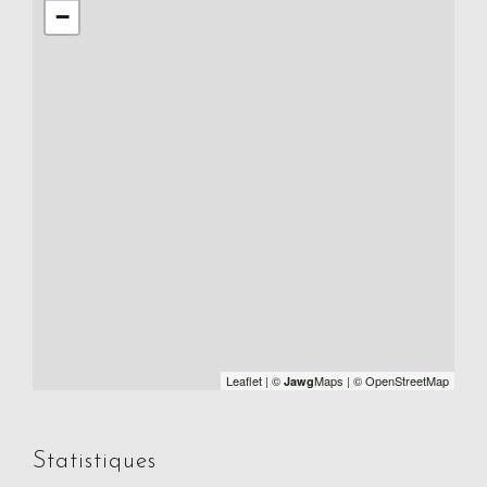
−
Leaflet
|
©
Maps
|
© OpenStreetMap
Jawg
Statistiques