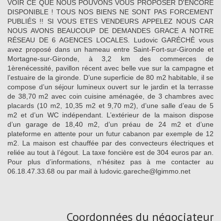
VOIR CE QUE NOUS POUVONS VOUS PROPOSER D'ENCORE
DISPONIBLE ! TOUS NOS BIENS NE SONT PAS FORCEMENT
PUBLIÉS !! SI VOUS ETES VENDEURS APPELEZ NOUS CAR
NOUS AVONS BEAUCOUP DE DEMANDES GRACE A NOTRE
RÉSEAU DE 6 AGENCES LOCALES. Ludovic GARÉCHÉ vous
avez proposé dans un hameau entre Saint-Fort-sur-Gironde et
Mortagne-sur-Gironde, à 3,2 km des commerces de
1èrenécessité, pavillon récent avec belle vue sur la campagne et
l’estuaire de la gironde. D’une superficie de 80 m2 habitable, il se
compose d’un séjour lumineux ouvert sur le jardin et la terrasse
de 38,70 m2 avec coin cuisine aménagée, de 3 chambres avec
placards (10 m2, 10,35 m2 et 9,70 m2), d’une salle d’eau de 5
m2 et d’un WC indépendant. L’extérieur de la maison dispose
d’un garage de 18,40 m2, d’un préau de 24 m2 et d’une
plateforme en attente pour un futur cabanon par exemple de 12
m2. La maison est chauffée par des convecteurs électriques et
reliée au tout à l’égout. La taxe foncière est de 304 euros par an.
Pour plus d’informations, n’hésitez pas à me contacter au
06.18.47.33.68 ou par mail à ludovic.gareche@lgimmo.net
Coordonnées du négociateur