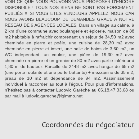
VOIR CE QUE NOUS POUVONS VOUS PROPOSER D'ENCORE
DISPONIBLE ! TOUS NOS BIENS NE SONT PAS FORCEMENT
PUBLIÉS !! SI VOUS ETES VENDEURS APPELEZ NOUS CAR
NOUS AVONS BEAUCOUP DE DEMANDES GRACE A NOTRE
RÉSEAU DE 6 AGENCES LOCALES. Dans un village au calme, à
2 km d'une commune avec boulangerie et épicerie, maison de 88
m2 habitable à rafraichir comprenant un séjour de 34,50 m2 avec
cheminée en pierre et poêle, une cuisine de 28,30 m2 avec
cheminée en pierre et insert, une salle de bains de 3,60 m2, un
WC independant, un couloir, une pièce de 19,30 m2 avec
cheminée en pierre et un grenier de 80 m2 avec partie inférieur à
1,80 m de hauteur. Parcelle de 2448 m2 avec hangar de 65 m2
(une porte roulante et une porte battante) + mezzanine de 35 m2,
préau de 10 m2 et dépendance de 94 m2. Assainissement
individuel à raccorder au tout à l'égout. Pour plus d'informations,
n'hésitez pas à contacter Ludovic Garéché au 06.18.47.33.68 ou
par mail à ludovic.gareche@lgimmo.net
Coordonnées du négociateur