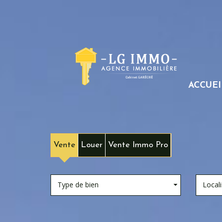
ACCUEI
Vente
Louer
Vente Immo Pro
Type de bien
Locali