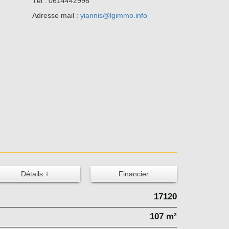
Tél : 0614442996
Adresse mail :
yiannis@lgimmo.info
Détails +
Financier
17120
107 m²