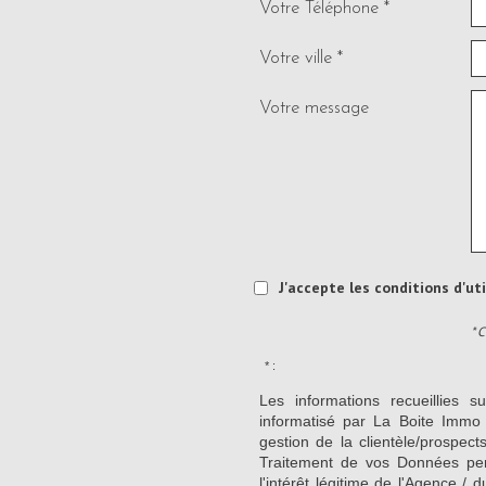
Votre Téléphone *
Votre ville *
Votre message
J'accepte les conditions d'ut
* 
* :
Les informations recueillies s
informatisé par La Boite Immo 
gestion de la clientèle/prospe
Traitement de vos Données per
l'intérêt légitime de l'Agence 