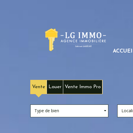
ACCUEI
Vente
Louer
Vente Immo Pro
Type de bien
Locali