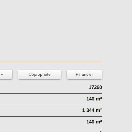
 +
Copropriété
Financier
17260
140 m²
1 344 m²
140 m²