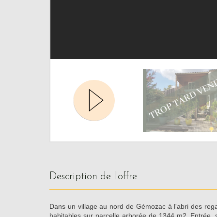
description de l'offre
Dans un village au nord de Gémozac à l'abri des re
habitables sur parcelle arborée de 1344 m2. Entrée, 