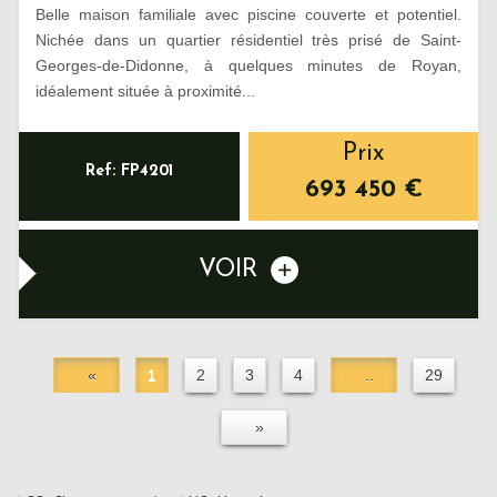
Belle maison familiale avec piscine couverte et potentiel.
Nichée dans un quartier résidentiel très prisé de Saint-
Georges-de-Didonne, à quelques minutes de Royan,
idéalement située à proximité...
Prix
Ref: FP4201
693 450
€
VOIR
«
1
2
3
4
..
29
»