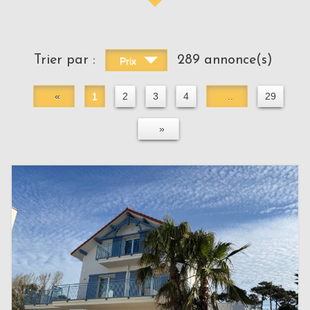
Trier par :
289 annonce(s)
Prix
«
1
2
3
4
..
29
»