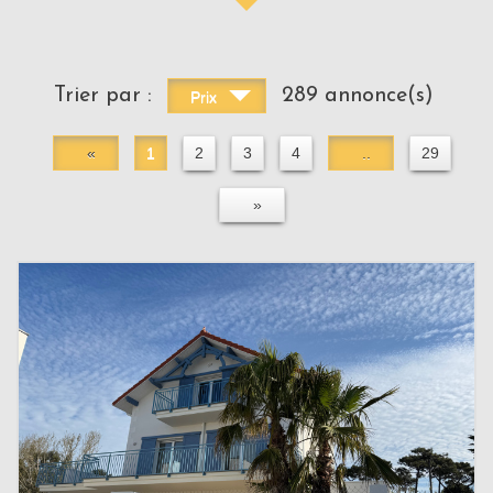
Trier par :
289 annonce(s)
Prix
«
1
2
3
4
..
29
»