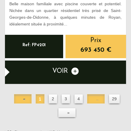
Belle maison familiale avec piscine couverte et potentiel.
Nichée dans un quartier résidentiel très prisé de Saint-
Georges-de-Didonne, à quelques minutes de Royan,
idéalement située à proximité...
Prix
Ref: FP4201
693 450
€
VOIR
«
1
2
3
4
..
29
»