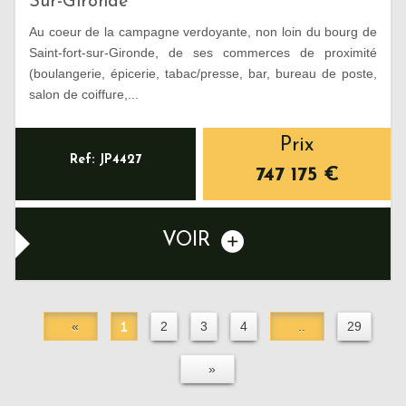
Sur-Gironde
Au coeur de la campagne verdoyante, non loin du bourg de
Saint-fort-sur-Gironde, de ses commerces de proximité
(boulangerie, épicerie, tabac/presse, bar, bureau de poste,
salon de coiffure,...
Prix
Ref: JP4427
747 175
€
VOIR
«
1
2
3
4
..
29
»