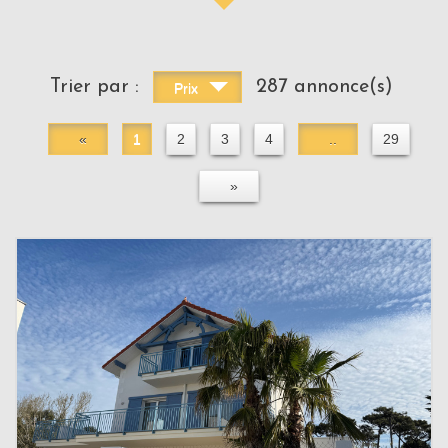
Trier par :
287 annonce(s)
Prix
«
1
2
3
4
..
29
»