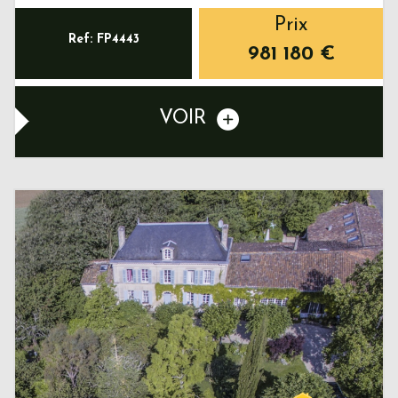
Prix
Ref: FP4443
981 180
€
VOIR