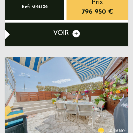
Prix
Ref: MR4506
796 950
€
VOIR