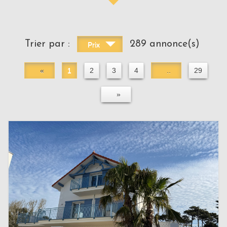
Trier par :
289 annonce(s)
Prix
«
1
2
3
4
..
29
»