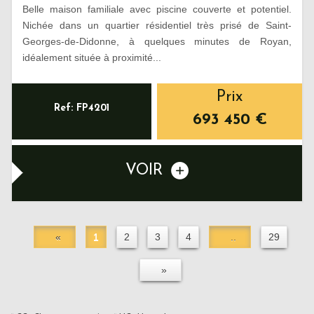
Belle maison familiale avec piscine couverte et potentiel.
Nichée dans un quartier résidentiel très prisé de Saint-
Georges-de-Didonne, à quelques minutes de Royan,
idéalement située à proximité...
Prix
Ref: FP4201
693 450
€
VOIR
«
1
2
3
4
..
29
»