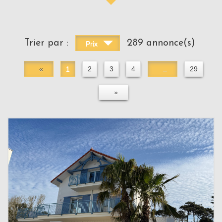
Trier par :
289 annonce(s)
Prix
«
1
2
3
4
..
29
»