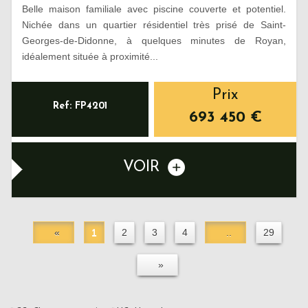
Belle maison familiale avec piscine couverte et potentiel.
Nichée dans un quartier résidentiel très prisé de Saint-
Georges-de-Didonne, à quelques minutes de Royan,
idéalement située à proximité...
Prix
Ref: FP4201
693 450
€
VOIR
«
1
2
3
4
..
29
»